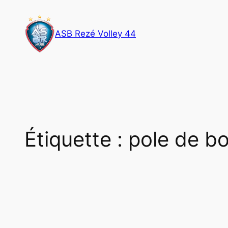
Aller
au
ASB Rezé Volley 44
contenu
Étiquette :
pole de b