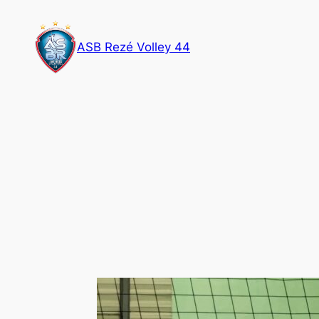
Aller
au
ASB Rezé Volley 44
contenu