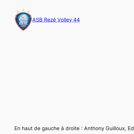
Aller
au
ASB Rezé Volley 44
contenu
En haut de gauche à droite : Anthony Guilloux, E