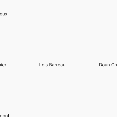
loux
ier
Lois Barreau
Doun Ch
rmont