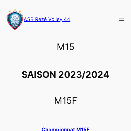
Aller
au
ASB Rezé Volley 44
contenu
M15
SAISON 2023/2024
M15F
Championnat M15F