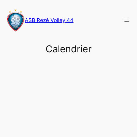
Aller
au
ASB Rezé Volley 44
contenu
Calendrier